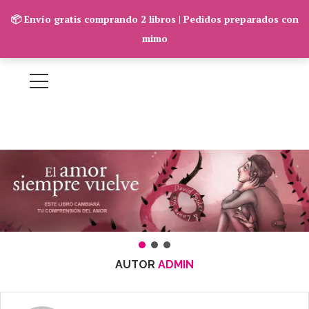
📦 Envío gratis comprando 2 libros | Pedidos preparados con
mimo
AUTOR
ADMIN