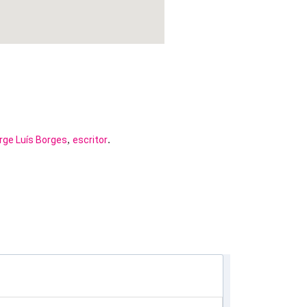
,
.
rge Luís Borges
escritor
E