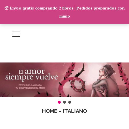
📦 Envío gratis comprando 2 libros | Pedidos preparados con
mimo
HOME – ITALIANO