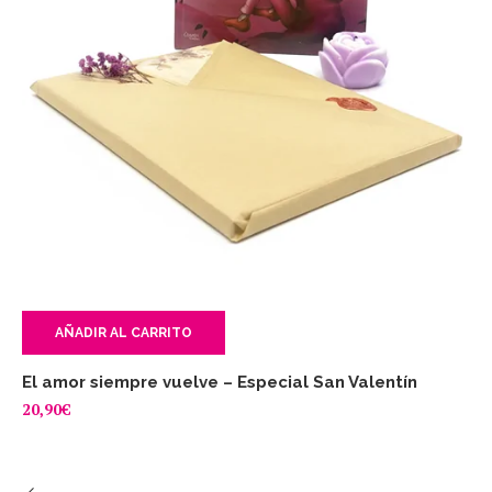
AÑADIR AL CARRITO
El amor siempre vuelve – Especial San Valentín
La
20,90
€
24